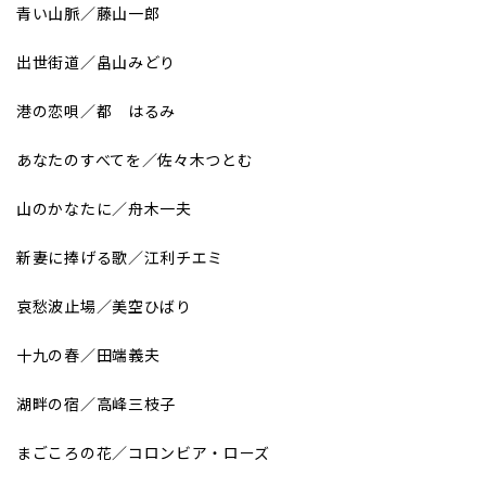
青い山脈／藤山一郎
出世街道／畠山みどり
港の恋唄／都 はるみ
あなたのすべてを／佐々木つとむ
山のかなたに／舟木一夫
新妻に捧げる歌／江利チエミ
哀愁波止場／美空ひばり
十九の春／田端義夫
湖畔の宿／高峰三枝子
まごころの花／コロンビア・ローズ