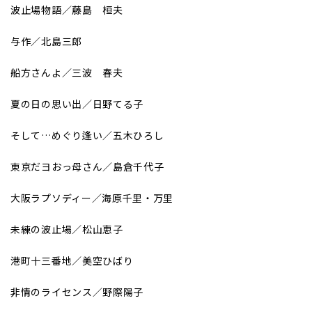
波止場物語／藤島 桓夫
与作／北島三郎
船方さんよ／三波 春夫
夏の日の思い出／日野てる子
そして…めぐり逢い／五木ひろし
東京だヨおっ母さん／島倉千代子
大阪ラプソディー／海原千里・万里
未練の波止場／松山恵子
港町十三番地／美空ひばり
非情のライセンス／野際陽子