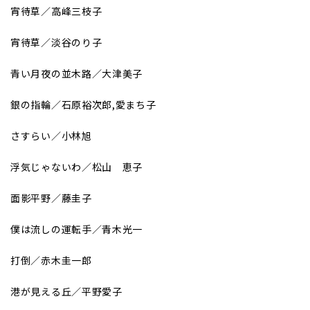
宵待草／高峰三枝子
宵待草／淡谷のり子
青い月夜の並木路／大津美子
銀の指輪／石原裕次郎,愛まち子
さすらい／小林旭
浮気じゃないわ／松山 恵子
面影平野／藤圭子
僕は流しの運転手／青木光一
打倒／赤木圭一郎
港が見える丘／平野愛子