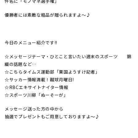
件名に「モノマネ選手権」
優勝者には素敵な粗品が贈られますよ～♪
今日のメニュー紹介です!!
☆メッセージテーマ・ひとこと言いたい週末のスポーツ 錦
織の話題など…
☆こちらタイムス運動部「栗国ようすけ記者」
☆サッカー情報満載！蹴球月曜日!
☆RBCエキサイトナイター情報
☆スポーツ川柳「ぬーそーが」
メッセージ送った方の中から
抽選でプレゼントもご用意しておりますよ～♪