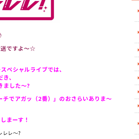
♪
放送ですよ～☆
+スぺシャルライブでは、
だき、
きました～?
ーチでアガッ（2番）」のおさらいありま～
明しまーす！
レレレ～?