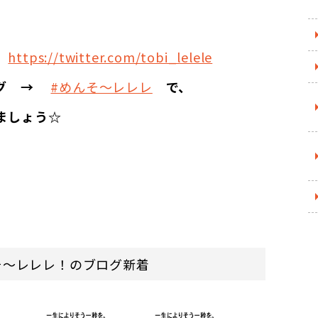
→
https://twitter.com/tobi_lelele
タグ →
#めんそ〜レレレ
で、
ましょう☆
そ～レレレ！のブログ新着