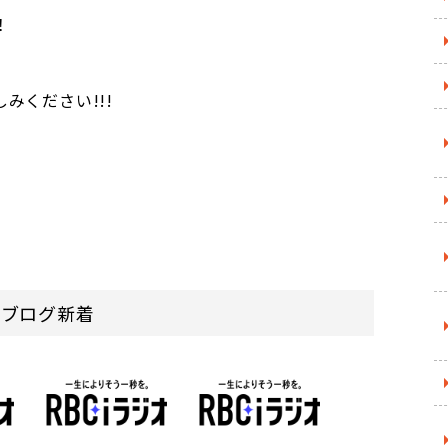
！
みください!!!
ndのブログ新着