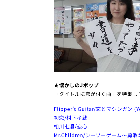
★懐かしのJポップ
「タイトルに恋が付く曲」を特集し
Flipper’s Guitar/恋とマシンガン (Youn
初恋/村下孝蔵
相川七瀬/恋心
Mr.Children/シーソーゲーム～勇