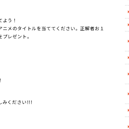
てよう！
アニメのタイトルを当ててください。正解者お１
をプレゼント。
！
みください!!!