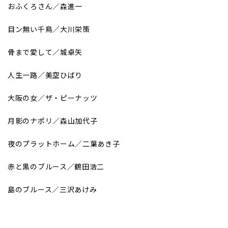
おふくろさん／森進一
目ン無い千鳥／大川栄策
骨まで愛して／城卓矢
人生一路／美空ひばり
大阪の女／ザ・ピーナッツ
月影のナポリ／森山加代子
夜のプラットホーム／二葉あき子
赤と黒のブルース／鶴田浩二
島のブルース／三沢あけみ