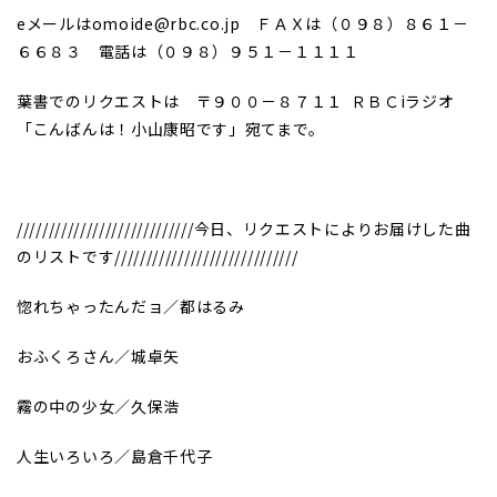
eメールはomoide@rbc.co.jp ＦＡＸは（０９８）８６１－
６６８３ 電話は（０９８）９５１－１１１１
葉書でのリクエストは 〒９００－８７１１ ＲＢＣiラジオ
「こんばんは！小山康昭です」宛てまで。
////////////////////////////今日、リクエストによりお届けした曲
のリストです/////////////////////////////
惚れちゃったんだョ／都はるみ
おふくろさん／城卓矢
霧の中の少女／久保浩
人生いろいろ／島倉千代子