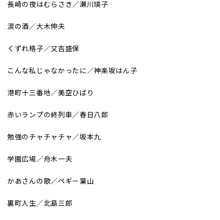
長崎の夜はむらさき／瀬川瑛子
涙の酒／大木伸夫
くずれ格子／又吉盛保
こんな私じゃなかったに／神楽坂はん子
港町十三番地／美空ひばり
赤いランプの終列車／春日八郎
勉強のチャチャチャ／坂本九
学園広場／舟木一夫
かあさんの歌／ペギー葉山
裏町人生／北島三郎