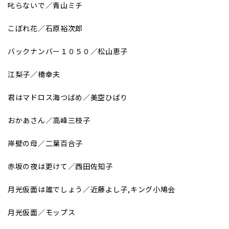
叱らないで／青山ミチ
こぼれ花／石原裕次郎
バックナンバー１０５０／松山恵子
江梨子／橋幸夫
君はマドロス海つばめ／美空ひばり
おかあさん／高峰三枝子
岸壁の母／二葉百合子
赤坂の夜は更けて／西田佐知子
月光仮面は誰でしょう／近藤よし子,キング小鳩会
月光仮面／モップス