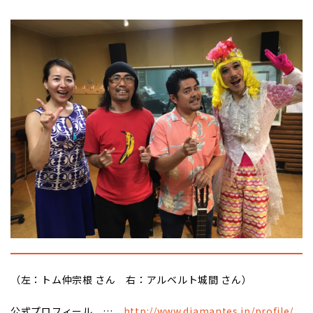
（左：トム仲宗根 さん 右：アルベルト城間 さん）
公式プロフィール …
http://www.diamantes.jp/profile/