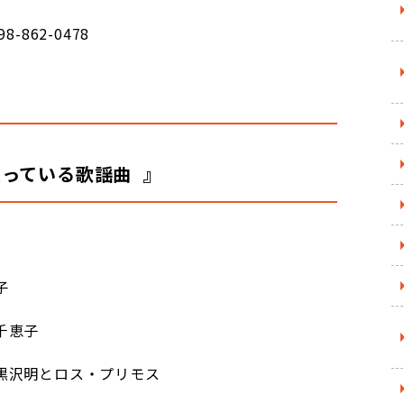
-0478
が入っている歌謡曲
』
子
千恵子
黒沢明とロス・プリモス