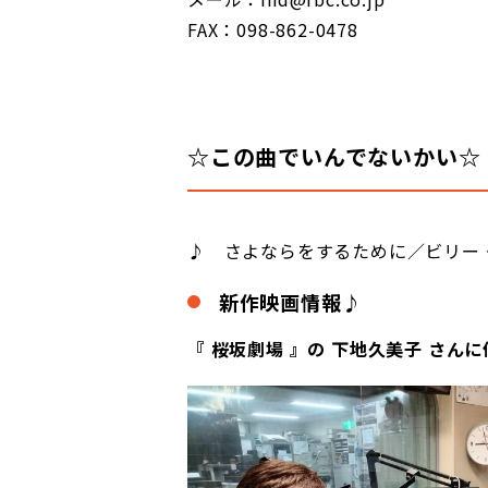
FAX：098-862-0478
☆この曲でいんでないかい☆
♪
さよならをするために／ビリー
新作映画情報♪
『 桜坂劇場 』の 下地久美子 さん