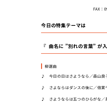
FAX：098-862
今日の特集テーマは
『
曲名に ”別れの言葉” 
柳選曲
♪
今日の日はさようなら／森山良
♪ さよならはダンスの後に／倍賞
♪ さようならは五つのひらがな／