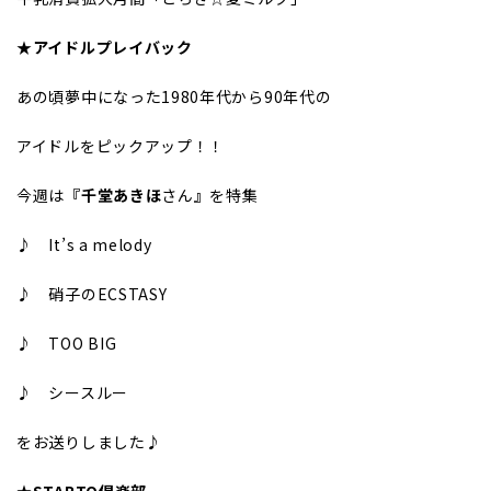
★アイドルプレイバック
あの頃夢中になった1980年代から90年代の
アイドルをピックアップ！！
今週は
『千堂あきほ
さん
』
を特集
♪ It’s a melody
♪ 硝子のECSTASY
♪ TOO BIG
♪ シースルー
をお送りしました♪
★STARTO倶楽部