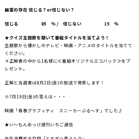
幽霊の存在 信じる？or信じない？
信じる 85 ％ / 信じない 15 ％
★クイズ主題歌を聞いて番組タイトルを当てよう！
主題歌から懐かしのテレビ・映画・アニメのタイトルを当てて
ください。
＊正解者の中から1名様に≪番組オリジナルエコバック≫をプ
レゼント。
正解と当選者は8月2日(金)の放送で発表します！
※7月19日(金)の答えは・・・
映画「青春グラフィティ スニーカーぶる～す」でした♪
★い～もんめっけ週刊いちご通信
牛乳消費拡大月間「とちぎ☆夏ミルク」