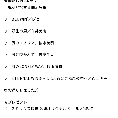
★懐かしのJポップ
『風が登場する曲』特集
♪ BLOWIN’／B’ｚ
♪ 野生の風／今井美樹
♪ 風のエオリア／徳永英明
♪ 風に吹かれて／森高千里
♪ 風のLONELY WAY／杉山清貴
♪ ETERNAL WIND～ほほえみは光る風の中～／森口博子
をお送りしました♫
★プレゼント
ベースミックス提供 番組オリジナル シール×1名様