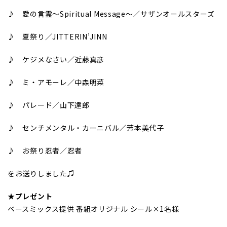
♪ 愛の言霊～Spiritual Message～／サザンオールスターズ
♪ 夏祭り／JITTERIN’JINN
♪ ケジメなさい／近藤真彦
♪ ミ・アモーレ／中森明菜
♪ パレード／山下達郎
♪ センチメンタル・カーニバル／芳本美代子
♪ お祭り忍者／忍者
をお送りしました♫
★プレゼント
ベースミックス提供 番組オリジナル シール×1名様