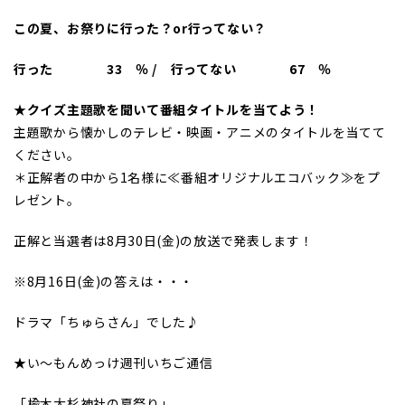
この夏、お祭りに行った？or行ってない？
行った 33 ％ / 行ってない 67 ％
★クイズ主題歌を聞いて番組タイトルを当てよう！
主題歌から懐かしのテレビ・映画・アニメのタイトルを当てて
ください。
＊正解者の中から1名様に≪番組オリジナルエコバック≫をプ
レゼント。
正解と当選者は8月30日(金)の放送で発表します！
※8月16日(金)の答えは・・・
ドラマ「ちゅらさん」でした♪
★い～もんめっけ週刊いちご通信
「楡木大杉神社の夏祭り」