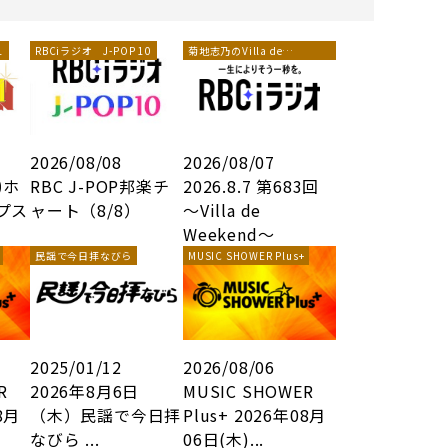
1
RBCiラジオ J-POP 10
菊地志乃のVilla de
Weekend
2026/08/08
2026/08/07
㈰ホ
RBC J-POP邦楽チ
2026.8.7 第683回
プス
ャート（8/8）
～Villa de
Weekend～
民謡で今日拝なびら
MUSIC SHOWER Plus+
2025/01/12
2026/08/06
R
2026年8月6日
MUSIC SHOWER
8月
（木）民謡で今日拝
Plus+ 2026年08月
なびら ...
06日(木)...