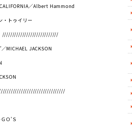
 CALIFORNIA／Albert Hammond
ン・トゥイリー
//////////////////////////
’／MICHAEL JACKSON
N
ACKSON
/////////////////////////////////
ＧＯ’Ｓ