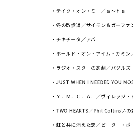
・テイク・オン・ミー／ａ～ｈａ
・冬の散歩道／サイモン＆ガーファ
・チキチータ／アバ
・ホールド・オン・アイム・カミ
・ラジオ・スターの悲劇／バグルズ
・JUST WHEN I NEEDED YOU MO
・Ｙ．Ｍ．Ｃ．Ａ．／ヴィレッジ・
・TWO HEARTS／Phil Colli
・虹と共に消えた恋／ピーター・ポ