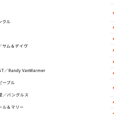
ンクル
ン／サム＆デイヴ
ST／Randy VanWarmer
ピープル
nsいの愛／バングルス
ール＆マリー