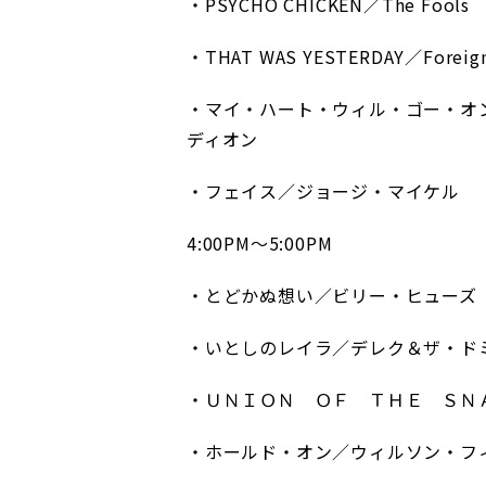
・PSYCHO CHICKEN／The Fools
・THAT WAS YESTERDAY／Foreig
・マイ・ハート・ウィル・ゴー・オ
ディオン
・フェイス／ジョージ・マイケル
4:00PM～5:00PM
・とどかぬ想い／ビリー・ヒューズ
・いとしのレイラ／デレク＆ザ・ド
・ＵＮＩＯＮ ＯＦ ＴＨＥ ＳＮ
・ホールド・オン／ウィルソン・フ