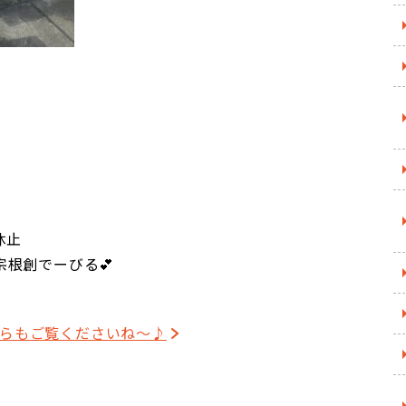
休止
根創でーびる💕
そちらもご覧くださいね～♪