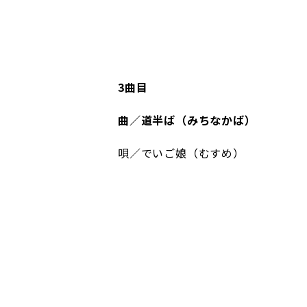
3曲目
曲／道半ば（みちなかば）
唄／でいご娘（むすめ）