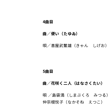
4曲目
曲／便い（たゆゐ）
唄／喜屋武繁雄（きゃん しげお）
5曲目
曲／花咲く二人（はなさくたい）
唄 ／島袋満（しまぶくろ みつる）
仲宗根悦子（なかそね えつこ）