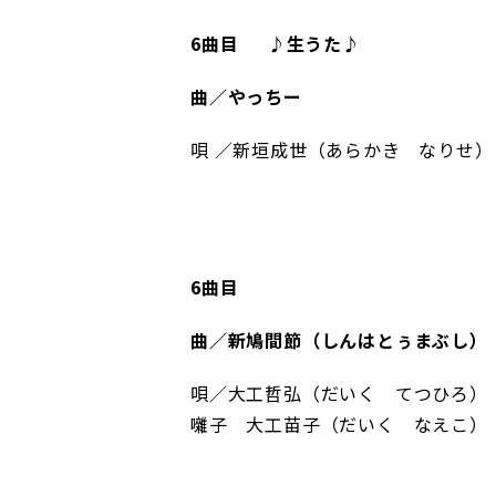
6曲目
♪生うた♪
曲／やっちー
唄 ／新垣成世（あらかき なりせ）
6曲目
曲／新鳩間節（しんはとぅまぶし）
唄／大工哲弘（だいく てつひろ）
囃子 大工苗子（だいく なえこ）