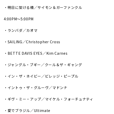
・明日に架ける橋／サイモン＆ガーファンクル
4:00PM～5:00PM
・ランバダ／カオマ
・SAILING／Christopher Cross
・BETTE DAVIS EYES／Kim Carnes
・ジャングル・ブギー／クール＆ザ・ギャング
・イン・ザ・ネイビー／ビレッジ・ピープル
・イントゥ・ザ・グルーヴ／マドンナ
・ギヴ・ミー・アップ／マイケル・フォーチュナティ
・愛でブラジル／Ultimate