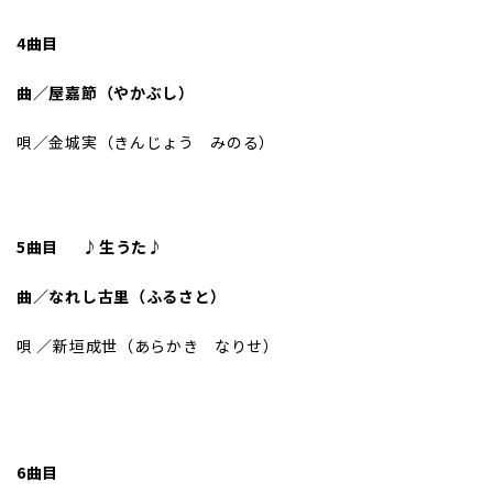
4曲目
曲／屋嘉節（やかぶし）
唄／金城実（きんじょう みのる）
5曲目
♪生うた♪
曲／なれし古里（ふるさと）
唄 ／新垣成世（あらかき なりせ）
6曲目