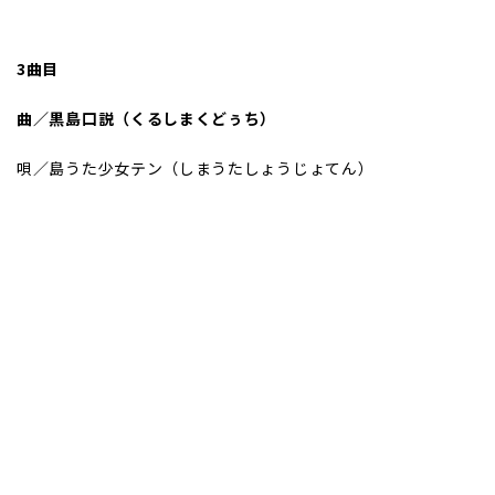
3曲目
曲／黒島口説（くるしまくどぅち）
唄／島うた少女テン（しまうたしょうじょてん）