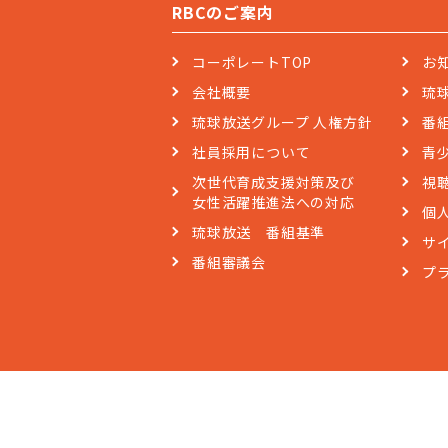
RBCのご案内
コーポレートTOP
お
会社概要
琉
琉球放送グループ 人権方針
番
社員採用について
青
次世代育成支援対策及び
視
女性活躍推進法への対応
個
琉球放送 番組基準
サ
番組審議会
プ