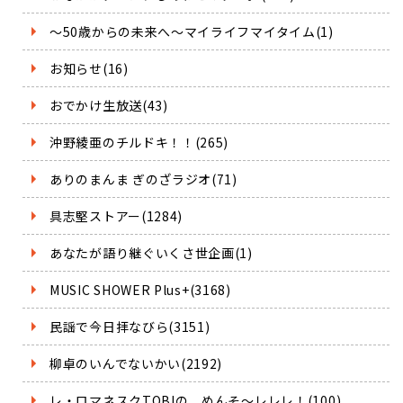
～50歳からの未来へ～マイライフマイタイム(1)
お知らせ(16)
おでかけ生放送(43)
沖野綾亜のチルドキ！！(265)
ありのまんま ぎのざラジオ(71)
具志堅ストアー(1284)
あなたが語り継ぐいくさ世企画(1)
MUSIC SHOWER Plus+(3168)
民謡で今日拝なびら(3151)
柳卓のいんでないかい(2192)
レ・ロマネスクTOBIの めんそ～レレレ！(100)