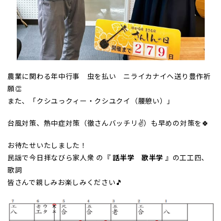
農業に関わる年中行事 虫を払い ニライカナイへ送り豊作祈
願👏
また、「クシユっクィー・クシユクイ（腰憩い）」
台風対策、熱中症対策（徹さんバッチリ✌）も早めの対策を🍀
お待たせいたしました！
民謡で今日拝なびら家人衆 の『
話半学 歌半学
』の工工四、
歌詞
皆さんで親しみお楽しみください🎵