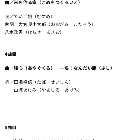
曲／米を作る家（こめをつくるいえ）
唄／でいご娘（むすめ）
台詞 大宜見小太郎（おおぎみ こたろう）
八木政男（はちき まさお）
4曲目
曲／綾心（あやぐくる） 一名：なんだい節（ぶし）
唄／田場盛信（たば せいしん）
山城あけみ（やましろ あけみ）
5曲目