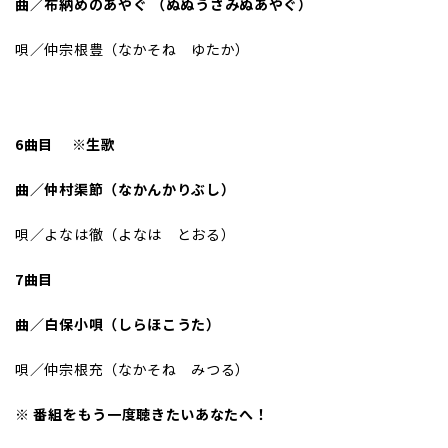
曲／布納めの
あやぐ
（ぬぬうさみぬあやぐ）
唄／仲宗根豊（なかそね ゆたか）
6曲目
※生歌
曲／仲村渠節（なかんかりぶし）
唄／よなは徹（よなは とおる）
7曲目
曲／白保小唄（しらほこうた）
唄／仲宗根充（なかそね みつる）
※ 番組をもう一度聴きたいあなたへ！