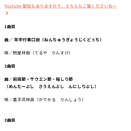
Youtube 配信もありますので、そちらもご覧くださいね～
1曲目
曲／
年中行事口説（ねんちゅうぎょうじくどぅち）
唄／照屋林助（てるや りんすけ）
2曲目
曲／前田節・サウエン節・稲しり節
（めんたーぶし さうえんぶし んにしりぶし）
唄／嘉手苅林昌（かでかる りんしょう）
3曲目