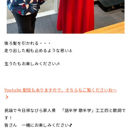
後ろ髪を引かれる・・・
走り出した船も止めるような思い⚓
生うたもお楽しみください🎶
Youtube 配信もありますので、そちらもご覧くださいね～
民謡で今日拝なびら家人衆 「話半学 歌半学」工工四と歌詞で
す！
皆さん 一緒にお楽しみください🎵