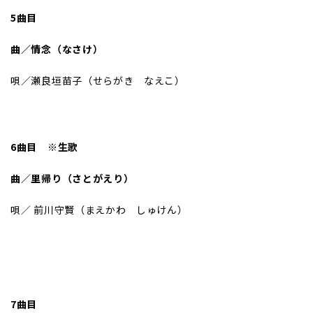
5曲目
曲／情念（なさけ）
唄／瀬良垣苗子（せらがき なえこ）
6曲目 ※生歌
曲／里帰り（さとがえり）
唄／ 前川守賢（まえかわ しゅけん）
7曲目