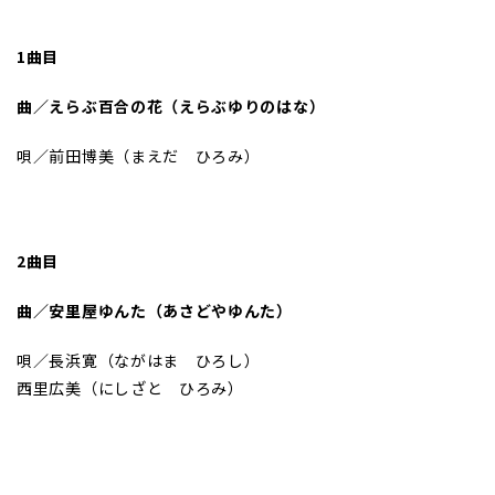
1曲目
曲／えらぶ百合の花（えらぶゆりのはな）
唄／前田博美（まえだ ひろみ）
2曲目
曲／安里屋ゆんた（あさどやゆんた）
唄／長浜寛（ながはま ひろし）
西里広美（にしざと ひろみ）