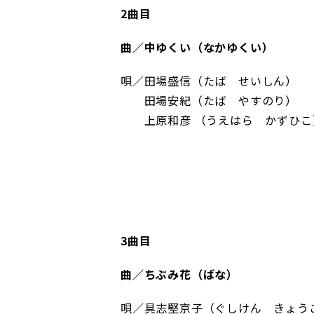
2曲目
曲／中ゆくい（なかゆくい）
唄／田場盛信（たば せいしん）
田場安紀（たば やすのり）
上原和彦 （うえはら かずひこ
3曲目
曲／ちぶみ花（ばな）
唄／具志堅京子（ぐしけん きょう