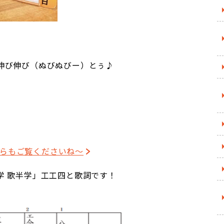
伸び伸び（ぬびぬびー）とぅ♪
そちらもご覧くださいね～
学 歌半学」工工四と歌詞です！