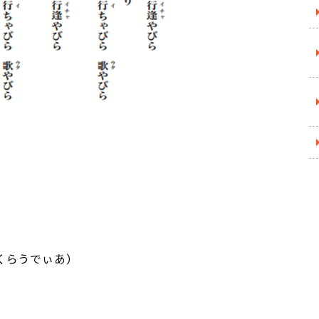
くらうでぃあ）
）