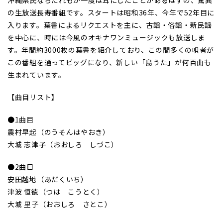
の生放送長寿番組です。スタートは昭和36年、今年で52年目に
入ります。葉書によるリクエストを主に、古謡・俗謡・新民謡
を中心に、時には今風のオキナワンミュージックも放送しま
す。年間約3000枚の葉書を紹介しており、この間多くの唄者が
この番組を通ってビッグになり、新しい「島うた」が何百曲も
生まれています。
【曲目リスト】
●1曲目
農村早起（のうそんはやおき）
大城 志津子（おおしろ しづこ）
●2曲目
安田越地（あだくいち）
津波 恒徳（つは こうとく）
大城 里子（おおしろ さとこ）