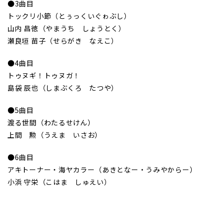
●3曲目
トックリ小節（とぅっくいぐゎぶし）
山内 昌徳（やまうち しょうとく）
瀬良垣 苗子（せらがき なえこ）
●4曲目
トゥヌギ！トゥヌガ！
島袋 辰也（しまぶくろ たつや）
●5曲目
渡る世間（わたるせけん）
上間 勲（うえま いさお）
●6曲目
アキトーナー・海ヤカラー（あきとなー・うみやからー）
小浜 守栄（こはま しゅえい）