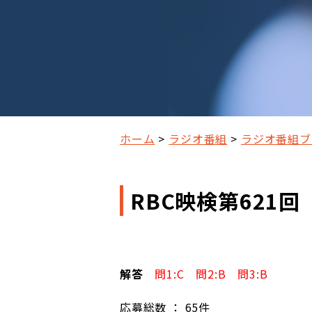
ホーム
ラジオ番組
ラジオ番組ブ
RBC映検第621
解答
問1:C 問2:B 問3:B
応募総数 ： 65件