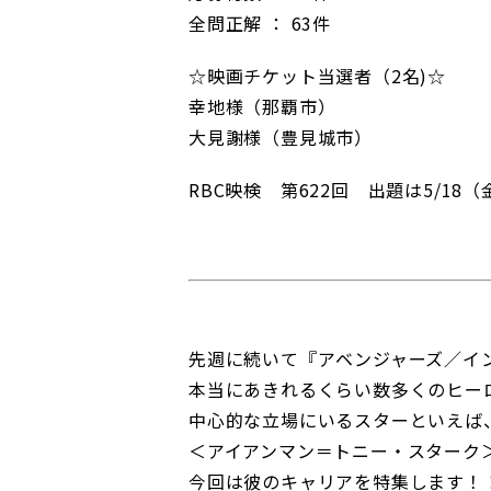
全問正解 ： 63件
☆映画チケット当選者（2名)☆
幸地様（那覇市）
大見謝様（豊見城市）
RBC映検 第622回 出題は5/18
先週に続いて『アベンジャーズ／イ
本当にあきれるくらい数多くのヒー
中心的な立場にいるスターといえば
＜アイアンマン＝トニー・スターク
今回は彼のキャリアを特集します！