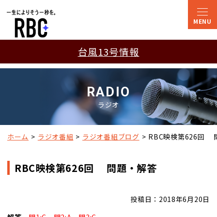
台風13号情報
RADIO
ラジオ
ホーム
ラジオ番組
ラジオ番組ブログ
RBC映検第626回 
RBC映検第626回 問題・解答
投稿日：2018年6月20日
解答
問1:C 問2:A 問3:C