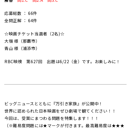
応募総数 ： 66件
全問正解 ： 64件
☆映画チケット当選者（2名)☆
大嶺 様（那覇市）
青山 様（浦添市）
RBC映検 第627回 出題は6/22（金）です。お楽しみに！
ビッグニュースとともに『万引き家族』が公開中！
世界に認められた日本映画をぜひ劇場で観てください！！
今回は、受賞にまつわる問題を特集します！！！
（※難易度問題には★マークが付きます。最高難易度は★★★