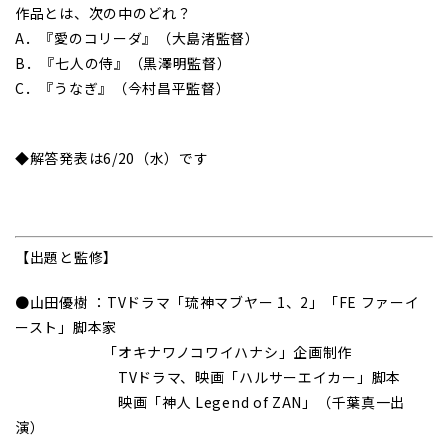
作品とは、次の中のどれ？
A．『愛のコリーダ』（大島渚監督）
B．『七人の侍』（黒澤明監督）
C．『うなぎ』（今村昌平監督）
◆解答発表は6/20（水）です
【出題と監修】
●山田優樹 ：TVドラマ「琉神マブヤー 1、2」「FE ファーイ
ースト」脚本家
「オキナワノコワイハナシ」企画制作
TVドラマ、映画「ハルサーエイカー」脚本
映画「神人 Legend of ZAN」（千葉真一出
演）