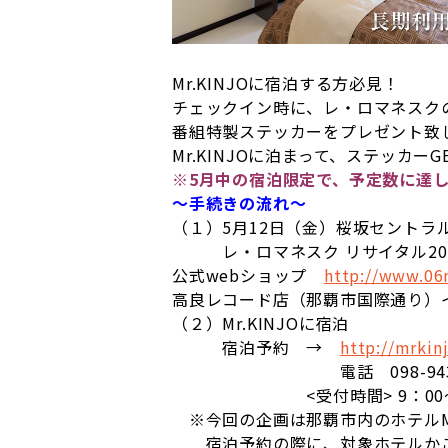
Mr.KINJOに宿泊する方必見！
チェックイン時に、レ・ロマネスク
番組特製ステッカーをプレゼント致
Mr.KINJOに泊まって、ステッカー
※5月中の宿泊限定で、予定数に達
〜手続きの流れ〜
（１）5月12日（金）桜坂セントラ
レ・ロマネスク リサイタル2017
公式webショップ
http://www.0
高良レコード店（那覇市国際通り）
（２）Mr.KINJOに宿泊
宿泊予約 →
http://mrkinj
電話 098-943-1
<受付時間> 9：00～2
※今回の企画は那覇市内のホテルMr
宿泊予約の際に、対象ホテルか