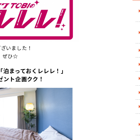
ございました！
、ぜひ☆
「泊まっておくレレレ！」
ゼント企画クク！