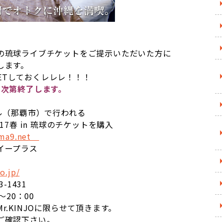
の琉球ライブチケットをご提示いただいた方に
します。
GETしておくレレレ！！！
し次第終了します。
ル（那覇市）で行われる
春 in 琉球のチケットを購入
6ma9.net
イープラス
o.jp/
431
0：00
.KINJOに限らせて頂きます。
ご確認下さい。