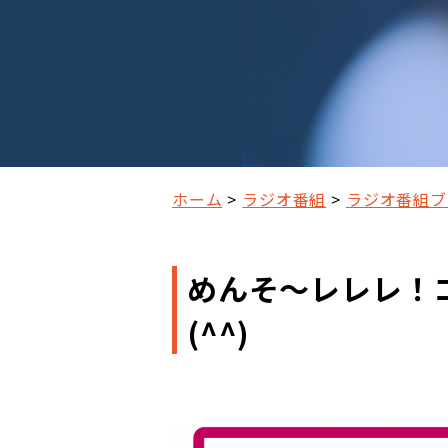
ホーム
ラジオ番組
ラジオ番組ブ
めんそ～レレレ！
(^^)