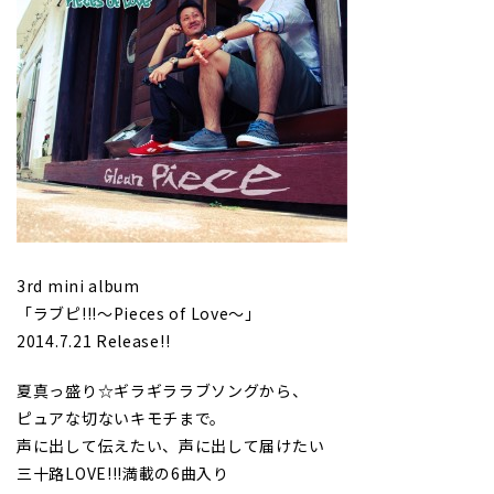
3rd mini album
「ラブピ!!!〜Pieces of Love〜」
2014.7.21 Release!!
夏真っ盛り☆ギラギララブソングから、
ピュアな切ないキモチまで。
声に出して伝えたい、声に出して届けたい
三十路LOVE!!!満載の6曲入り