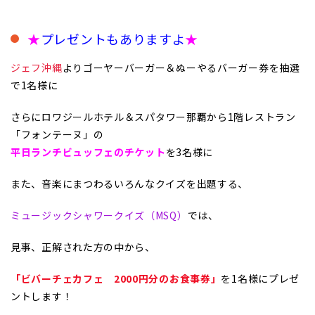
★
プレゼント
もありますよ
★
ジェフ沖縄
よりゴーヤーバーガー＆ぬーやるバーガー券を抽選
で1名様に
さらに
ロワジールホテル＆スパタワー那覇
から1階レストラン
「フォンテーヌ」の
平日ランチビュッフェのチケット
を3名様に
また、音楽にまつわるいろんなクイズを出題する、
ミュージックシャワークイズ（MSQ）
では、
見事、正解された方の中から、
「ビバーチェカフェ 2000円分のお食事券」
を1名様にプレゼ
ントします！