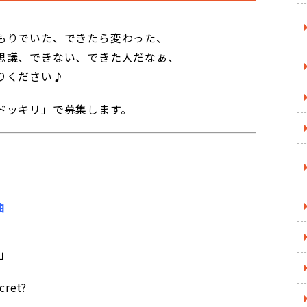
もりでいた、できたら変わった、
思議、できない、できた人だなぁ、
りください♪
ドッキリ」で募集します。
曲
」
ret?