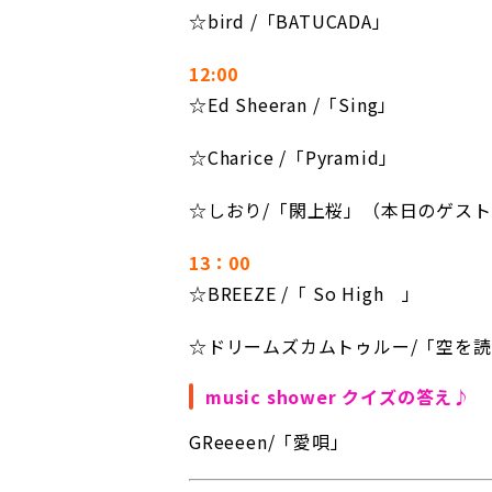
☆bird /「BATUCADA」
12:00
☆Ed Sheeran /「Sing」
☆Charice /「Pyramid」
☆しおり/「閖上桜」（本日のゲス
13：00
☆BREEZE /「 So High 」
☆ドリームズカムトゥルー/「空を
music shower クイズの答え♪
GReeeen/「愛唄」