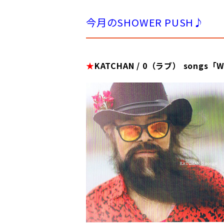
今月のSHOWER PUSH♪
★
KATCHAN / 0（ラブ） songs「Wh