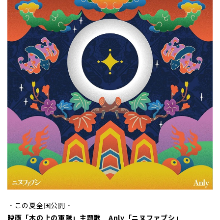
‐この夏全国公開‐
映画「木の上の軍隊」主題歌
Anly「ニヌファブシ」