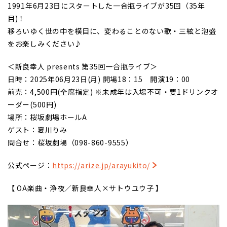
1991年6月23日にスタートした一合瓶ライブが35回（35年
目)！
移ろいゆく世の中を横目に、変わることのない歌・三絃と泡盛
をお楽しみください♪
＜新良幸人 presents 第35回一合瓶ライブ＞
日時：2025年06月23日(月) 開場18：15 開演19：00
前売：4,500円(全席指定) ※未成年は入場不可・要1ドリンクオ
ーダー(500円)
場所：桜坂劇場ホールA
ゲスト：夏川りみ
問合せ：桜坂劇場（098-860-9555）
公式ページ：
https://arize.jp/arayukito/
【 OA楽曲・浄夜／新良幸人×サトウユウ子 】