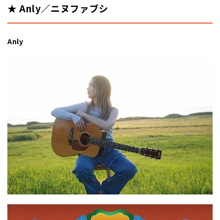
★ Anly／ニヌファブシ
Anly