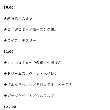
10:00
★新時代／Ａｄｏ
★Ｉ ＷＩＳＨ／モーニング娘。
★ライフ／デズリー
11:00
★ｒｅｍａｉｎ〜心の鍵／小柳ゆき
★ドリームス／ヴァン・ヘイレン
★さよならべいべ／ＦＵＪＩＩ ＫＡＺＥ
★ガッツだぜ！！／ウルフルズ
12：00