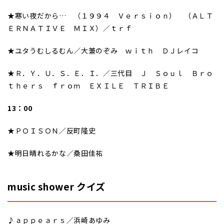
★寒い夜だから… （１９９４ Ｖｅｒｓｉｏｎ） （ＡＬＴ
ＥＲＮＡＴＩＶＥ ＭＩＸ）／ｔｒｆ
★ユタうむしるむん／大兼のぞみ ｗｉｔｈ ＤＪレイコ
★Ｒ．Ｙ．Ｕ．Ｓ．Ｅ．Ｉ．／三代目 Ｊ Ｓｏｕｌ Ｂｒｏ
ｔｈｅｒｓ ｆｒｏｍ ＥＸＩＬＥ ＴＲＩＢＥ
13：00
★ＰＯＩＳＯＮ／反町隆史
★明日晴れるかな／桑田佳祐
music shower クイズ
♪ａｐｐｅａｒｓ／浜崎あゆみ