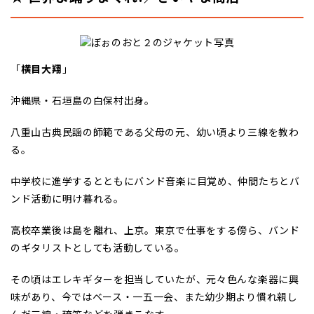
「
横目大翔
」
沖縄県・石垣島の白保村出身。
八重山古典民謡の師範である父母の元、幼い頃より三線を教わ
る。
中学校に進学するとともにバンド音楽に目覚め、仲間たちとバ
ンド活動に明け暮れる。
高校卒業後は島を離れ、上京。東京で仕事をする傍ら、バンド
のギタリストとしても活動している。
その頃はエレキギターを担当していたが、元々色んな楽器に興
味があり、今ではベース・一五一会、また幼少期より慣れ親し
んだ三線・琉笛などを弾きこなす。