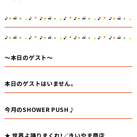
～本日のゲスト
～
本日のゲストはいません。
今
月のSHOWER PUSH♪
★ 世界よ踊
りまくれ!／
きいやま商店