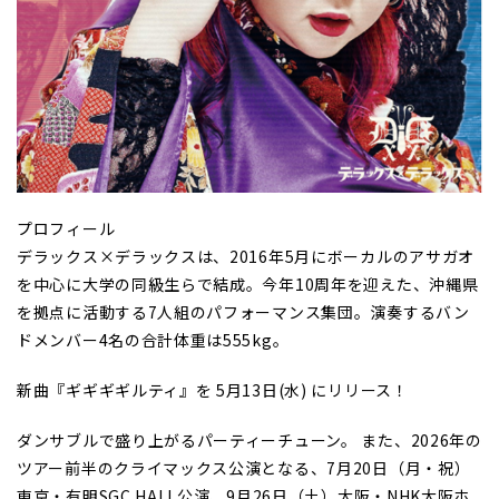
プロフィール
デラックス×デラックスは、2016年5月にボーカルのアサガオ
を中心に大学の同級生らで結成。今年10周年を迎えた、沖縄県
を拠点に活動する7人組のパフォーマンス集団。演奏するバン
ドメンバー4名の合計体重は555kg。
新曲『ギギギギルティ』を 5月13日(水) にリリース！
ダンサブルで盛り上がるパーティーチューン。 また、2026年の
ツアー前半のクライマックス公演となる、7月20日（月・祝）
東京・有明SGC HALL公演、9月26日（土）大阪・NHK大阪ホ