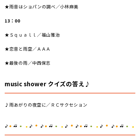
★雨音はショパンの調べ／小林麻美
13：00
★Ｓｑｕａｌｌ／福山雅治
★恋音と雨空／ＡＡＡ
★最後の雨／中西保志
music shower クイズの答え♪
♪雨あがりの夜空に／ＲＣサクセション