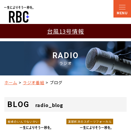
台風13号情報
RADIO
ラジオ
ホーム
ラジオ番組
ブログ
BLOG
radio_blog
柳卓のいんでないかい
漢那邦洋のスポーツフォーカル