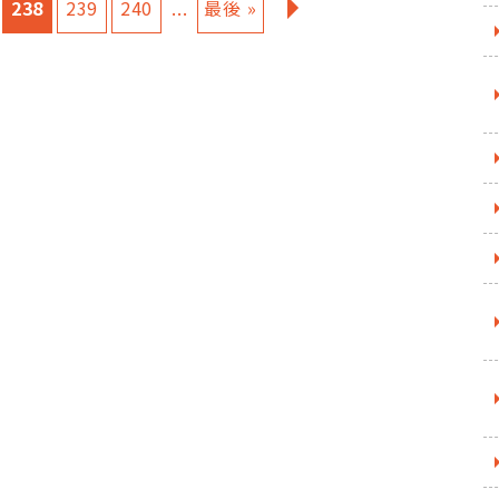
238
239
240
...
最後 »
»