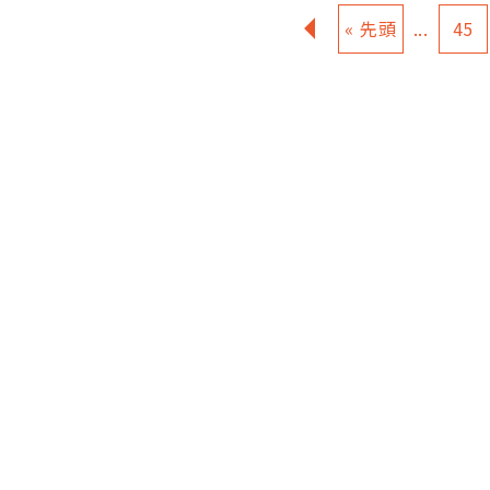
«
« 先頭
...
45