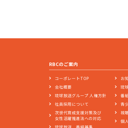
RBCのご案内
コーポレートTOP
お
会社概要
琉
琉球放送グループ 人権方針
番
社員採用について
青
次世代育成支援対策及び
視
女性活躍推進法への対応
個
琉球放送 番組基準