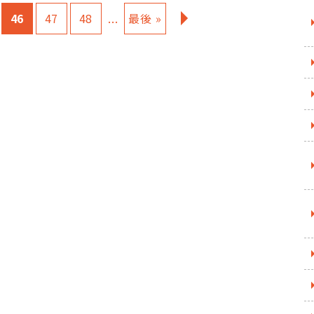
46
47
48
...
最後 »
»