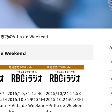
志乃のVilla de Weekend
e Weekend
菊地志乃のVilla de
菊地志乃のVilla de
Weekend
Weekend
:37
2015/10/31 15:46
2015/10/24 14:58
35回
2015.10.31第134回
2015.10.24第133回
ken
～Villa de Weeken
～Villa de Weeken
d～
d～