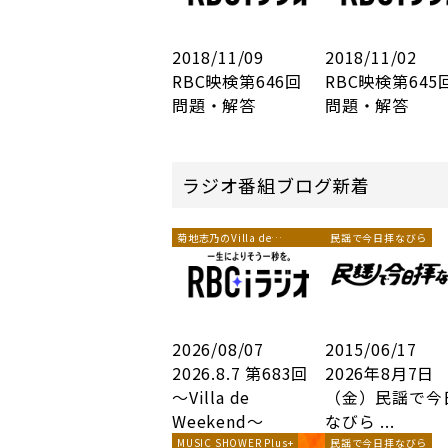
2018/11/09
2018/11/02
RBC映検第646回
RBC映検第64
問題・解答
問題・解答
ラジオ番組ブログ新着
菊地志乃のVilla de
民謡で今日拝なびら
Weekend
2026/08/07
2015/06/17
2026.8.7 第683回
2026年8月7日
～Villa de
（金）民謡で今
Weekend～
なびら ...
MUSIC SHOWER Plus+
民謡で今日拝なびら