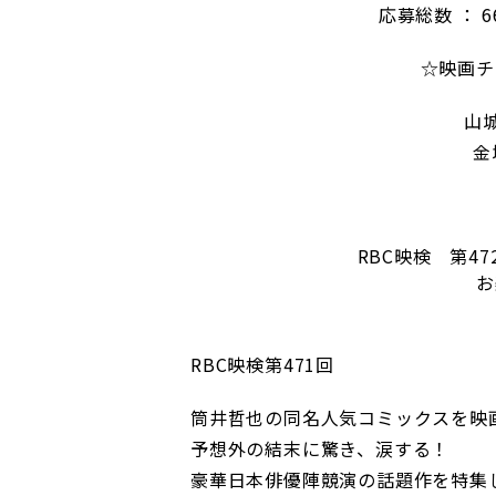
応募総数 ： 
☆映画チ
山
金
RBC映検 第4
お
RBC映検第471回
筒井哲也の同名人気コミックスを映
予想外の結末に驚き、涙する！
豪華日本俳優陣競演の話題作を特集