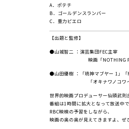
A．ポテチ
B．ゴールデンスランバー
C．重力ピエロ
【出題と監修】
●山城智二 ：演芸集団FEC主宰
映画「NOTHING PART
●山田優樹 ：「琉神マブヤー 1」「
「オキナワノコワイハナ
世界的映画プロデューサー仙頭武則
番組は1時間に拡大となって放送中
RBC映検の予習をしながら、
映画の奥の奥が見えてきますよ、ぜ