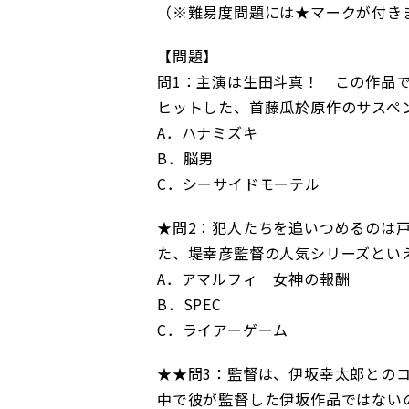
（※難易度問題には★マークが付き
【問題】
問1：主演は生田斗真！ この作品
ヒットした、首藤瓜於原作のサスペ
A．ハナミズキ
B．脳男
C．シーサイドモーテル
★問2：犯人たちを追いつめるのは
た、堤幸彦監督の人気シリーズとい
A．アマルフィ 女神の報酬
B．SPEC
C．ライアーゲーム
★★問3：監督は、伊坂幸太郎との
中で彼が監督した伊坂作品ではない