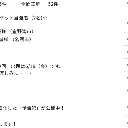
66件 全問正解 ： 52件
ケット当選者（2名)☆
城様 （宜野湾市）
城様 （名護市）
72回 出題は6/19（金）です。
楽しみに・・・
画化した「予告犯」が公開中！
します！