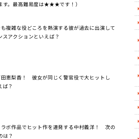
ます。最高難易度は★★★です！）
でも複雑な役どころを熱演する彼が過去に出演して
ンスアクションといえば？
戸田恵梨香！ 彼女が同じく警官役で大ヒットし
えば？
コラボ作品でヒット作を連発する中村義洋！ 次の
のは？