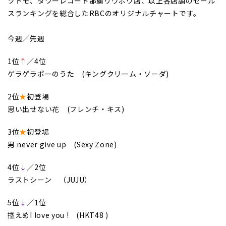
ツトモ、タワーレコード那覇リウボウ店、以上各店舗のセール
スランキングを総合したRBCのオリジナルチャートです。
今週／先週
1位
↑
／4位
ゲラゲラポーのうた (キングクリーム・ソーダ)
2位
★
初登場
思い出せない花 (フレンチ・キス)
3位
★
初登場
男 never give up (Sexy Zone)
4位
↓
／2位
ラストシーン （JUJU）
5位
↓
／1位
控えめI love you ! (HKT48 )