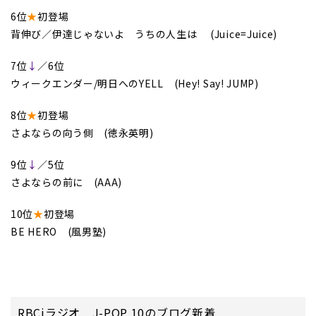
6位
★
初登場
背伸び／伊達じゃないよ うちの人生は (Juice=Juice)
7位
↓
／6位
ウィークエンダー/明日へのYELL (Hey! Say! JUMP)
8位
★
初登場
さよならの向う側 (徳永英明)
9位
↓
／5位
さよならの前に (AAA)
10位
★
初登場
BE HERO (風男塾)
RBCiラジオ J-POP 10のブログ新着