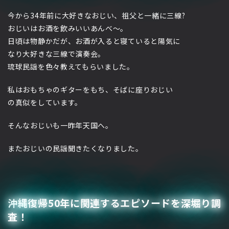
今から34年前に大好きなおじい、祖父と一緒に三線?
おじいはお酒を飲みいいあんべ～。
日頃は物静かだが、お酒が入ると寝ていると陽気に
なり大好きな三線で演奏会。
琉球民謡を色々教えてもらいました。
私はおもちゃのギターをもち、そばに座りおじい
の真似をしています。
そんなおじいも一昨年天国へ。
またおじいの民謡聞きたくなりました。
沖縄復帰50年に関連するエピソードを深堀り調
査！