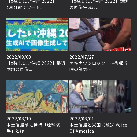
【#残したい沖縄 2022】
【#残したい沖縄 2022】話題
twitterでワード...
の画像生成A...
2022/09/08
2022/07/27
【#残したい沖縄 2022】最近
オキナワンロック ～復帰当
話題の画像...
時の熱気～
2022/08/10
2022/08/01
本土復帰前に発行「琉球切
本土復帰と米国営放送 Voice
手」とは
Of America