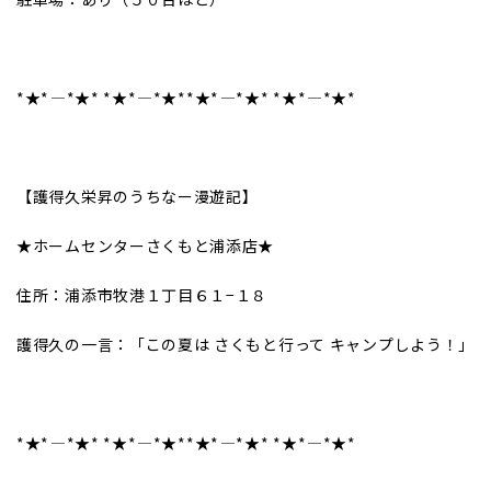
*★*――――*★* *★*――――*★**★*――――*★* *★*――――*★*
【護得久栄昇のうちなー漫遊記】
★ホームセンターさくもと浦添店★
住所：浦添市牧港１丁目６１−１８
護得久の一言：「この夏は さくもと行って キャンプしよう！」
*★*――――*★* *★*――――*★**★*――――*★* *★*――――*★*