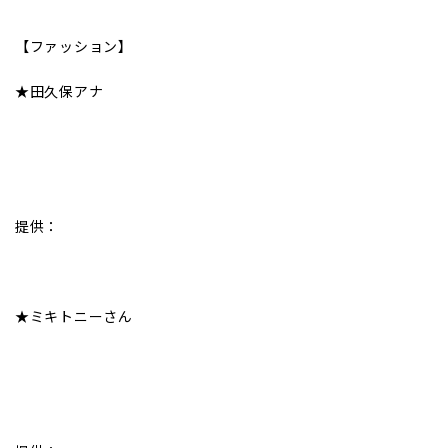
【ファッション】
★田久保アナ
提供：
★ミキトニーさん