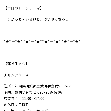
【本日のトークテーマ】
「分かっちゃいるけど、ついやっちゃう」
*★*――――*★* *★*――――*★**★*――――*★* *★*――――*★*
【運転手メシ】
★キンアグー★
住所：沖縄県国頭郡金武町字金武5555-2
予約、お問い合わせ 098-968-6706
営業時間：11:00～17:00
定休日：日曜日
駐車場：あり（５０台ほど）