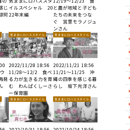
縄の
気ままにロハススタ
12/19～12/23 食
感じ
イルスペシャル 20
と農が地域と子ども
諒珂
22年末編
たちの未来をつな
ぐ 宮里モラノジュ
ンさん
ル
気ままにロハススタイル
気ままにロハススタイル
:00
2022/11/28 18:56
2022/11/21 18:56
アウ
11/28～12/2 食べ
11/21～11/25 沖
再発
る力が生きる力を育
縄の四季を感じる暮
ん
む わんぱくしーさ
らし 坂下光洋さん
ー保育園
ル
気ままにロハススタイル
気ままにロハススタイル
:56
2022/10/31 18:56
2022/10/24 18:56