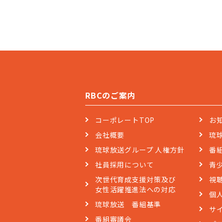
RBCのご案内
コーポレートTOP
お
会社概要
琉
琉球放送グループ 人権方針
番
社員採用について
青
次世代育成支援対策及び
視
女性活躍推進法への対応
個
琉球放送 番組基準
サ
番組審議会