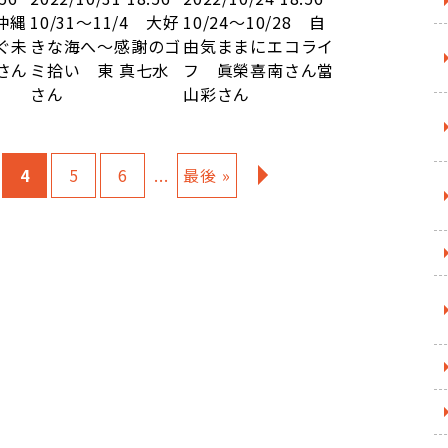
 沖縄
10/31～11/4 大好
10/24～10/28 自
ぐ未
きな海へ～感謝のゴ
由気ままにエコライ
さん
ミ拾い 東 真七水
フ 眞榮喜南さん當
さん
山彩さん
4
5
6
...
最後 »
»