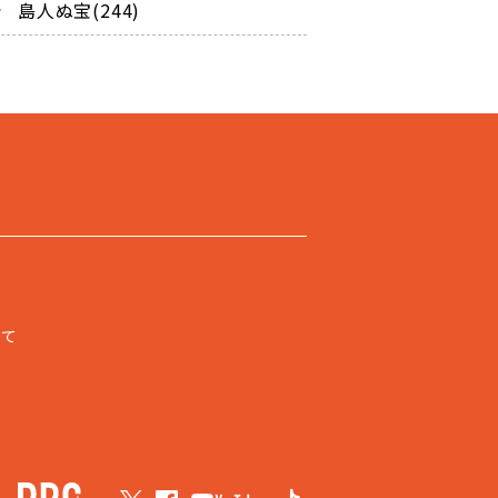
島人ぬ宝(244)
いて