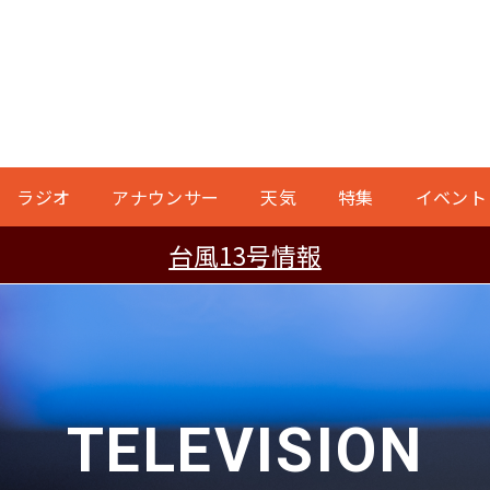
ラジオ
アナウンサー
天気
特集
イベント
台風13号情報
TELEVISION