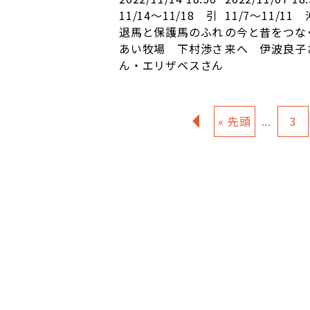
11/14～11/18 引
11/7～11/11
退馬と保護馬のふれ
の今と昔をつな
あい牧場 下村渉さ
来へ 伊波良子
ん・エリザベスさん
«
« 先頭
...
3