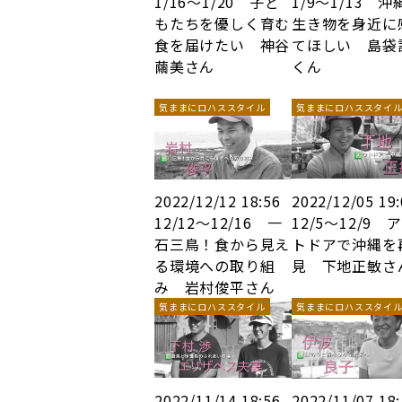
1/16～1/20 子ど
1/9～1/13 沖
もたちを優しく育む
生き物を身近に
食を届けたい 神谷
てほしい 島袋
繭美さん
くん
気ままにロハススタイル
気ままにロハススタイ
2022/12/12 18:56
2022/12/05 19
12/12～12/16 一
12/5～12/9 
石三鳥！食から見え
トドアで沖縄を
る環境への取り組
見 下地正敏さ
み 岩村俊平さん
気ままにロハススタイル
気ままにロハススタイ
2022/11/14 18:56
2022/11/07 18