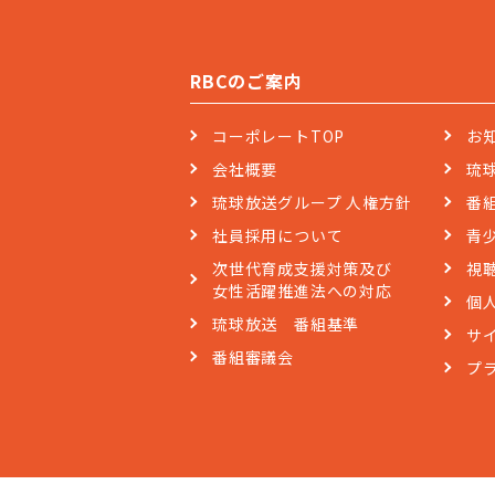
RBCのご案内
コーポレートTOP
お
会社概要
琉
琉球放送グループ 人権方針
番
社員採用について
青
次世代育成支援対策及び
視
女性活躍推進法への対応
個
琉球放送 番組基準
サ
番組審議会
プ