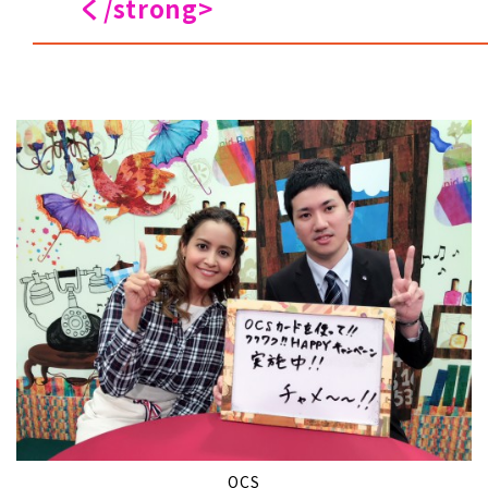
く/strong>
OCS