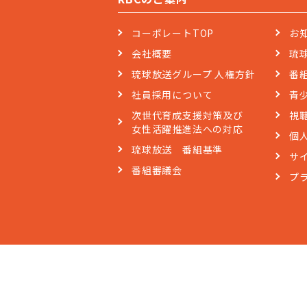
コーポレートTOP
お
会社概要
琉
琉球放送グループ 人権方針
番
社員採用について
青
次世代育成支援対策及び
視
女性活躍推進法への対応
個
琉球放送 番組基準
サ
番組審議会
プ