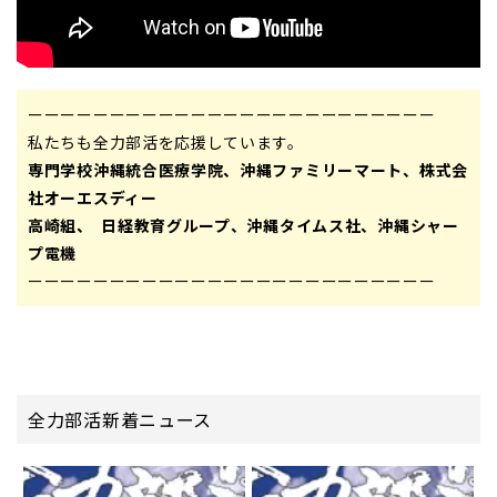
ーーーーーーーーーーーーーーーーーーーーーーーーー
私たちも全力部活を応援しています。
専門学校沖縄統合医療学院、沖縄ファミリーマート、株式会
社オーエスディー
高崎組、 日経教育グループ、沖縄タイムス社、沖縄シャー
プ電機
ーーーーーーーーーーーーーーーーーーーーーーーーー
全力部活新着ニュース