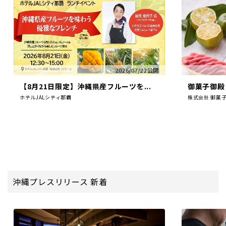
2026/07/22公開
【8月21日限定】沖縄県産フルーツを...
御菓子御殿 
ホテルJALシティ那覇
株式会社 御菓
沖縄プレスリリース 新着