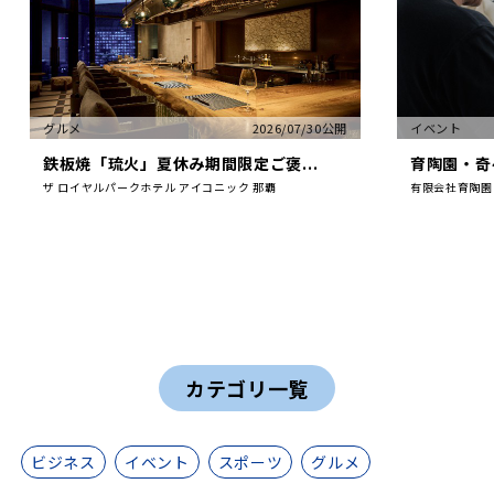
グルメ
2026/07/30公開
イベント
鉄板焼「琉火」夏休み期間限定ご褒...
育陶園・奇々
ザ ロイヤルパークホテル アイコニック 那覇
有限会社育陶園
カテゴリ一覧
ビジネス
イベント
スポーツ
グルメ