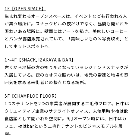
1F【OPEN SPACE】
生まれ変わるオープンスペースは、イベントなども行われる人
が集う場所に。スナックビルの夜だけでなく、昼間も開かれた
賑わいある場所に。壁面にはアートを描き、美味しいコーヒー
とパンが露店販売されていて、「美味しいもの×写真映え」と
してホットスポットへ。
1〜4F【SNACK, IZAKAYA & BAR】
古くから地域の方の拠り所となっているレジェンドスナックが
入居している。夜のカオスな賑わいは、地元の常連と地場の雰
囲気を求める来街者との接点となる場所。
5F【CHAMPLOO FLOOR】
1つのテナントを2つの事業者が展開する二毛作フロア。日中は
クリエィティブ企業のサテライトオフィス、未使用時や夜は飲
食店舗として開かれた空間に。9月オープン時には、日中はカ
フェ、夜はbarという二毛作テナントのビジネスモデルを展
開。