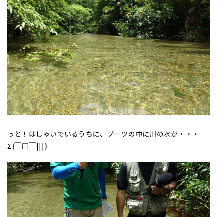
っと！はしゃいでいるうちに、ブーツの中に川の水が・・・
Σ(￣□￣|||)