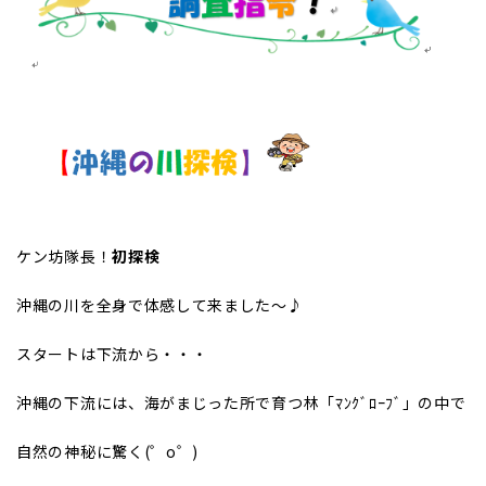
ケン坊隊長！
初探検
沖縄の川を全身で体感して来ました～♪
スタートは下流から・・・
沖縄の下流には、海がまじった所で育つ林「ﾏﾝｸﾞﾛｰﾌﾞ」の中で
自然の神秘に驚く(゜o゜)