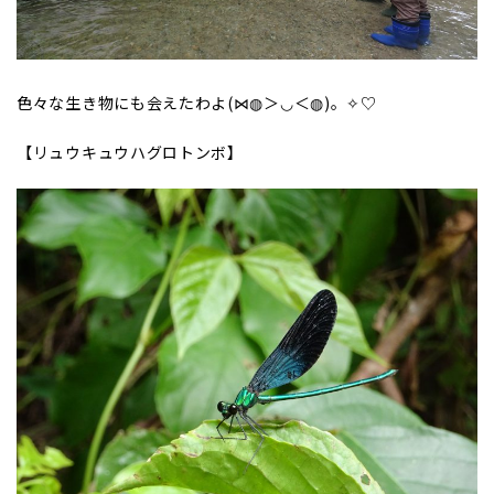
色々な生き物にも会えたわよ(⋈◍＞◡＜◍)。✧♡
【リュウキュウハグロトンボ】