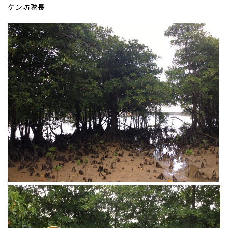
ケン坊隊長