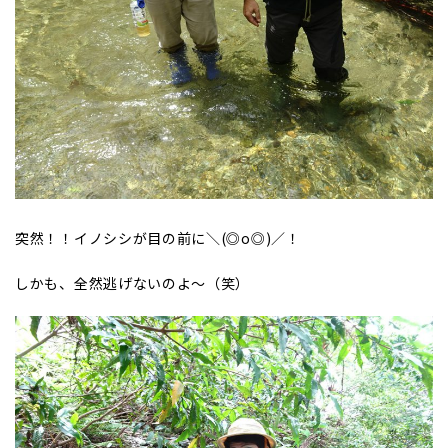
突然！！イノシシが目の前に＼(◎o◎)／！
しかも、全然逃げないのよ～（笑）