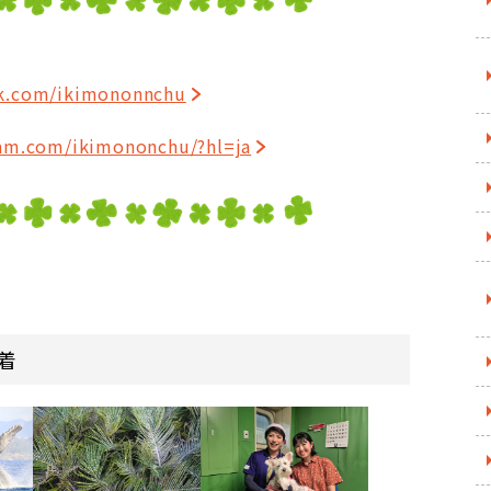
ok.com/ikimononnchu
ram.com/ikimononchu/?hl=ja
着