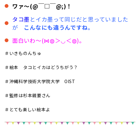
ワァ～(@￣□￣@;)！
タ
コ墨
とイカ墨って同じだと思っていました
が
こんなにも違うんですね。
面白いわ～(⋈◍＞◡＜◍)。
＃いきものんちゅ
＃絵本 タコとイカはどうちがう？
＃沖縄科学技術大学院大学 OIST
＃監修は杉本親要さん
＃とても楽しい絵本よ