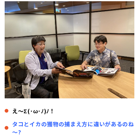
え～Σ(･ω･ﾉ)ﾉ！
タコとイカの獲物の捕まえ方に違いがあるのね
～?