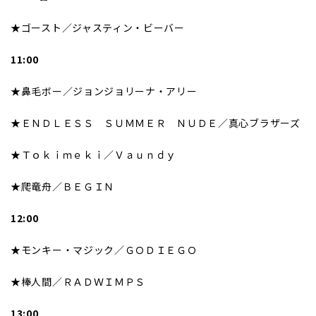
★ゴースト／ジャスティン・ビーバー
11:00
★鼻毛ボー／ジョンジョリーナ・アリー
★ＥＮＤＬＥＳＳ ＳＵＭＭＥＲ ＮＵＤＥ／真心ブラザーズ
★Ｔｏｋｉｍｅｋｉ／Ｖａｕｎｄｙ
★爬竜舟／ＢＥＧＩＮ
12:00
★モンキー・マジック／ＧＯＤＩＥＧＯ
★棒人間／ＲＡＤＷＩＭＰＳ
13:00