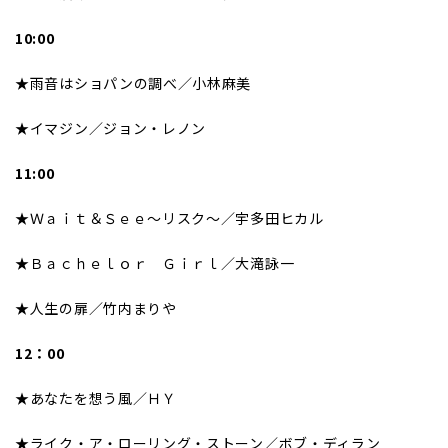
10:00
★雨音はショパンの調べ／小林麻美
★イマジン／ジョン・レノン
11:00
★Ｗａｉｔ＆Ｓｅｅ〜リスク〜／宇多田ヒカル
★Ｂａｃｈｅｌｏｒ Ｇｉｒｌ／大滝詠一
★人生の扉／竹内まりや
12：00
★あなたを想う風／ＨＹ
★ライク・ア・ローリング・ストーン／ボブ・ディラン