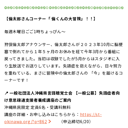
【倫太郎さんコーナー「 倫くんの大冒険」！！】
毎週木曜日ごご1時ちょっぴん～
狩俣倫太郎アナウンサー、倫太郎さんが２０２３年10月に脳梗
塞で倒れてから１年５ヶ月のお休みを経て今年3月から番組に
戻ってきました。当初は収録でしたが5月からはスタジオに入
り生放送でお送りしています。失語症を抱えながら、日々努力
を重ねている、まさに冒険中の倫太郎さんの 「今」を届けるコ
ーナーです！
📍 一般社団法人沖縄県言語聴覚士会 【一般公募】失語症者向
け意思疎通支援者養成講座のご案内
沖縄県民限定 定員6名・受講料無料
講座の詳細・お申し込みはこちらから：
https://st-
okinawa.org/?p=862
（申込締切6/20）