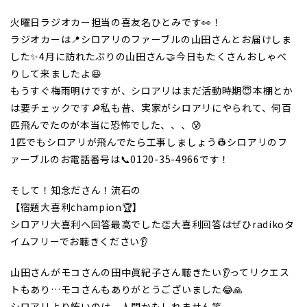
火曜日ラジオカー担当の喜友名ひとみです👀！
ラジオカーは📍シロアリのファーブルの山田さんとお届けしま
した✨4月に訪れたぶりの山田さん🤝今日もたくさんおしゃべ
りして来ましたよ😆
もうすぐ梅雨明けですが、シロアリはまだ活動時期😇本棚とか
は要チェックです🔎私も昔、実家がシロアリにやられて、何百
匹飛んでたのが本当に恐怖でした、、、😰
1匹でもシロアリが飛んでたら工事しましょう👷シロアリのフ
ァーブルのお電話番号は📞0120-35-4966です！
そして！知念ださん！流石の
【宿題大喜利champion🏆】
シロアリ大喜利へ回答最高でした👏大喜利回答はぜひradikoタ
イムフリーでお聴きください👂
山田さんがモコさんの田中眞紀子さん聴きたい👂ってリクエス
トもあり…モコさんもありがとうございました😂🙏
シロアリより怖いのは、人間かもしれません笑