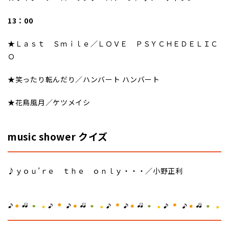
13：00
★Ｌａｓｔ Ｓｍｉｌｅ／ＬＯＶＥ ＰＳＹＣＨＥＤＥＬＩＣ
Ｏ
★笑ったり転んだり／ハンバート ハンバート
★花鳥風月／ケツメイシ
music shower クイズ
♪ｙｏｕ’ｒｅ ｔｈｅ ｏｎｌｙ・・・／小野正利