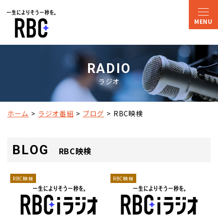
RADIO
ラジオ
ホーム
ラジオ番組
ブログ
RBC映検
BLOG
RBC映検
RBC映検
RBC映検