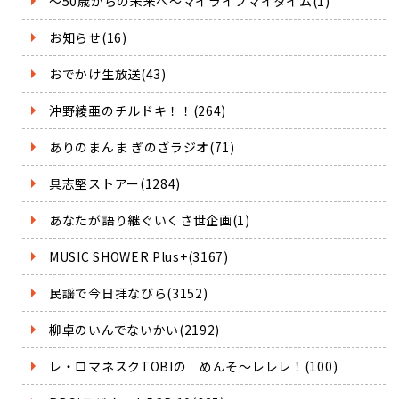
～50歳からの未来へ～マイライフマイタイム(1)
お知らせ(16)
おでかけ生放送(43)
沖野綾亜のチルドキ！！(264)
ありのまんま ぎのざラジオ(71)
具志堅ストアー(1284)
あなたが語り継ぐいくさ世企画(1)
MUSIC SHOWER Plus+(3167)
民謡で今日拝なびら(3152)
柳卓のいんでないかい(2192)
レ・ロマネスクTOBIの めんそ～レレレ！(100)