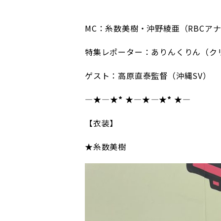
MC：糸数美樹・沖野綾亜（RBCア
特集レポーター：ありんくりん（ク
ゲスト：高原直泰監督（沖縄SV）
―★
――――
★*
★
――――★
――――
★*
★
――――
【衣装】
★糸数美樹