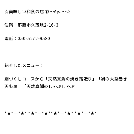
☆美味しい和食の店 彩～Aya～☆
住所：那覇市久茂地2-16-3
電話：050-5272-9580
紹介したメニュー：
鯛づくしコースから「天然真鯛の焼き霜造り」「鯛の大葉巻き
天麩羅」「天然真鯛のしゃぶしゃぶ」
*★*――――*★* *★*――――*★**★*――――*★* *★*――――*★*