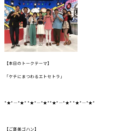
【本日のトークテーマ】
「ケチにまつわるエトセトラ」
*★*――――*★* *★*――――*★**★*――――*★* *★*――――*★*
【ご褒美ゴハン】