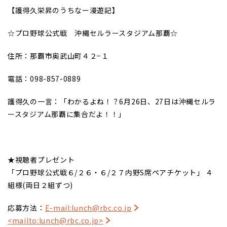
【護得久栄昇のうちなー漫遊記】
☆プロ野球公式戦 沖縄セルラースタジアム那覇☆
住所：那覇市奥武山町４２−１
電話：098-857-0889
護得久の一言：「わかるよね！？6月26日、27日は沖縄セルラ
ースタジアム那覇に集合だよ！！」
★視聴者プレゼント
「プロ野球公式戦６/２６・６/２７内野S席ペアチケット」 ４
組様(両日２組ずつ)
応募方法：
E-mail:lunch@rbc.co.jp
<mailto:lunch@rbc.co.jp>