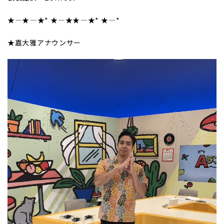
★
―★
――――
★*
★
――――
★
★
――――
★*
★
――――*
★嘉大雅アナウンサー