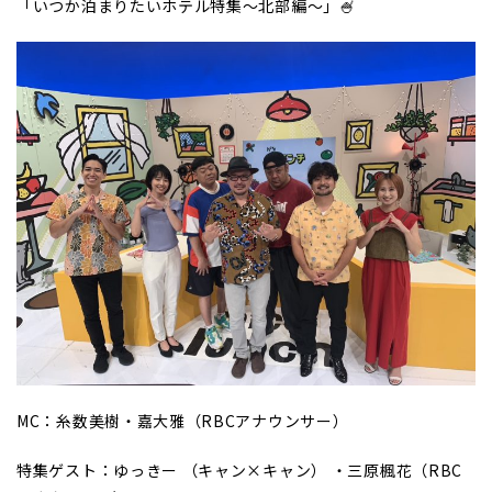
「いつか泊まりたいホテル特集～北部編～」🍧
MC：糸数美樹・嘉大雅（RBCアナウンサー）
特集ゲスト：ゆっきー （キャン×キャン） ・三原楓花（RBC